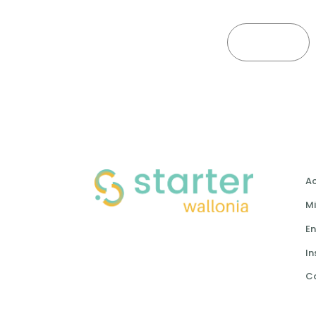
FERMER
Ac
Mi
En
In
C