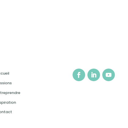
cueil
ssions
treprendre
spiration
ontact