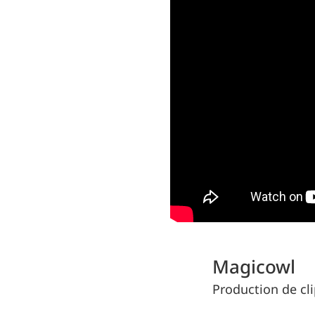
Magicowl
Production de cl
magicowl.be